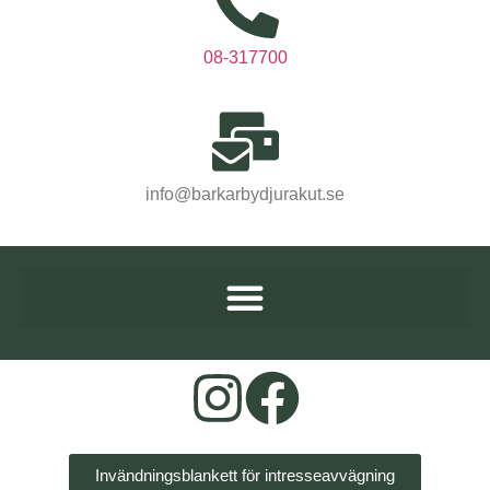
08-317700
info@barkarbydjurakut.se
Invändningsblankett för intresseavvägning