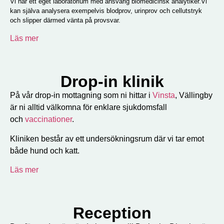
Vi har ett eget laboratorium med ansvarig biomedicinsk analytiker.Vi
kan själva analysera exempelvis blodprov, urinprov och cellutstryk
och slipper därmed vänta på provsvar.
Läs mer
Drop-in klinik
På vår drop-in mottagning som ni hittar i
Vinsta
, Vällingby
är ni alltid välkomna för enklare sjukdomsfall
och
vaccinationer
.
Kliniken består av ett undersökningsrum där vi tar emot
både hund och katt.
Läs mer
Reception