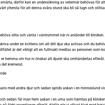
a smärta, därför kan en undersökning av veterinär behövas för att
 vårt yttersta för att denna svåra stund ska bli så lugn och stil
ehöva sitta och vänta i väntrummet när ni anländer till kliniken.
kriva under en kvittens om att ditt djur ska avlivas och du behöv
 tillfället är det viktigt att en fullmakt medtas av personen som 
p er hemma om hur ni önskar att djuret ska omhändertas efteråt. D
å det kremerat.
ande
ans med andra djur och sedan sprids askan i en minneslund vid 
och sedan får man hem askan i en urna som hämtas på kliniken (
 gå förbi receptionen efteråt, därför gör vi oftast klart med bet