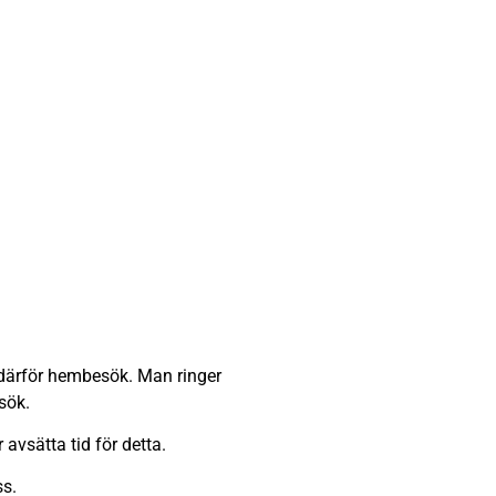
r därför hembesök. Man ringer
sök.
 avsätta tid för detta.
ss.