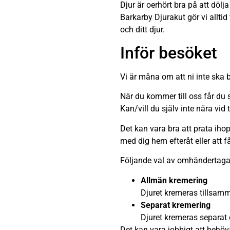
Djur är oerhört bra på att dölj
Barkarby Djurakut gör vi alltid
och ditt djur.
Inför besöket
Vi är måna om att ni inte ska b
När du kommer till oss får du s
Kan/vill du själv inte nära vid
Det kan vara bra att prata iho
med dig hem efteråt eller att f
Följande val av omhändertag
Allmän kremering
Djuret kremeras tillsamm
Separat kremering
Djuret kremeras separat 
Det kan vara jobbigt att behöva