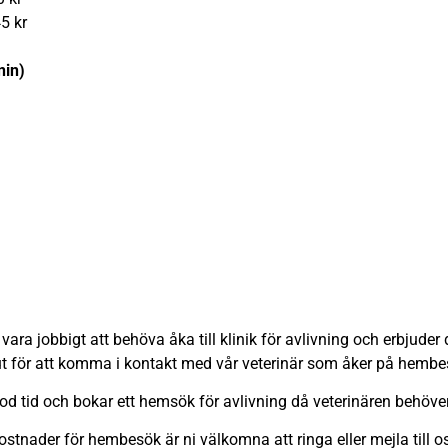
5 kr
nin)
vara jobbigt att behöva åka till klinik för avlivning och erbjude
kut för att komma i kontakt med vår veterinär som åker på hembe
 god tid och bokar ett hemsök för avlivning då veterinären behöver
stnader för hembesök är ni välkomna att ringa eller mejla till o