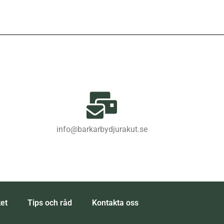
info@barkarbydjurakut.se
ket
Tips och råd
Kontakta oss