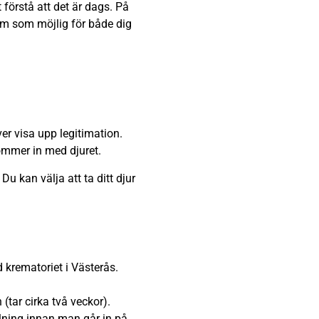
 förstå att det är dags. På
lsam som möjlig för både dig
er visa upp legitimation.
kommer in med djuret.
u kan välja att ta ditt djur
krematoriet i Västerås.
tar cirka två veckor).
alning innan man går in på